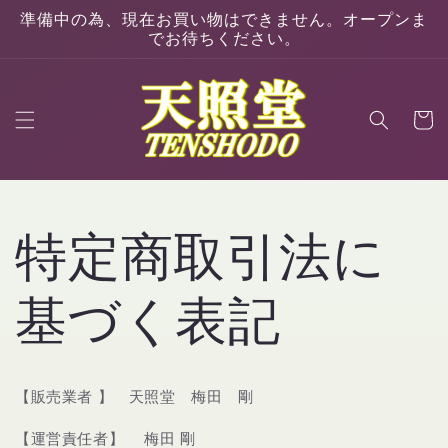
コンテ
準備中の為、現在お買い物はできません。オープンま
ンツに
でお待ちください。
進む
カ
ー
ト
特定商取引法に
基づく表記
【販売業者 】 天照堂 梅田 剛
【運営責任者】 梅田 剛